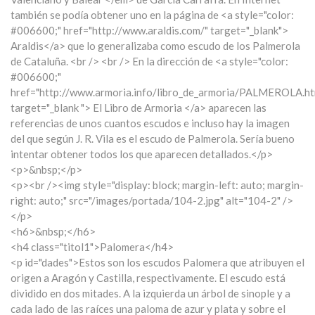
también se podía obtener uno en la página de <a style="color:
#006600;" href="http://www.araldis.com/" target="_blank">
Araldis</a> que lo generalizaba como escudo de los Palmerola
de Cataluña. <br /> <br /> En la dirección de <a style="color:
#006600;"
href="http://www.armoria.info/libro_de_armoria/PALMEROLA.ht
target="_blank "> El Libro de Armoria </a> aparecen las
referencias de unos cuantos escudos e incluso hay la imagen
del que según J. R. Vila es el escudo de Palmerola. Sería bueno
intentar obtener todos los que aparecen detallados.</p>
<p>&nbsp;</p>
<p><br /><img style="display: block; margin-left: auto; margin-
right: auto;" src="/images/portada/104-2.jpg" alt="104-2" />
</p>
<h6>&nbsp;</h6>
<h4 class="titol1">Palomera</h4>
<p id="dades">Estos son los escudos Palomera que atribuyen el
origen a Aragón y Castilla, respectivamente. El escudo está
dividido en dos mitades. A la izquierda un árbol de sinople y a
cada lado de las raíces una paloma de azur y plata y sobre el