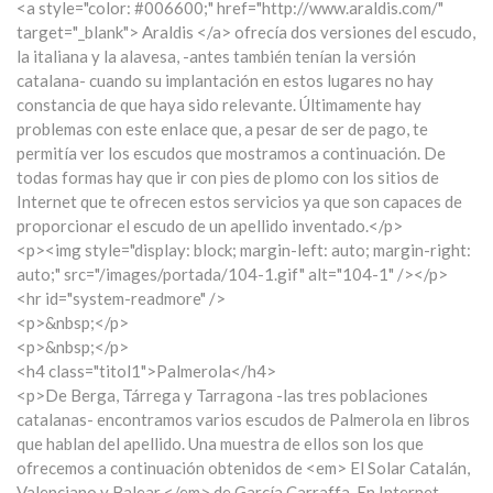
<a style="color: #006600;" href="http://www.araldis.com/"
target="_blank"> Araldis </a> ofrecía dos versiones del escudo,
la italiana y la alavesa, -antes también tenían la versión
catalana- cuando su implantación en estos lugares no hay
constancia de que haya sido relevante. Últimamente hay
problemas con este enlace que, a pesar de ser de pago, te
permitía ver los escudos que mostramos a continuación. De
todas formas hay que ir con pies de plomo con los sitios de
Internet que te ofrecen estos servicios ya que son capaces de
proporcionar el escudo de un apellido inventado.</p>
<p><img style="display: block; margin-left: auto; margin-right:
auto;" src="/images/portada/104-1.gif" alt="104-1" /></p>
<hr id="system-readmore" />
<p>&nbsp;</p>
<p>&nbsp;</p>
<h4 class="titol1">Palmerola</h4>
<p>De Berga, Tárrega y Tarragona -las tres poblaciones
catalanas- encontramos varios escudos de Palmerola en libros
que hablan del apellido. Una muestra de ellos son los que
ofrecemos a continuación obtenidos de <em> El Solar Catalán,
Valenciano y Balear </em> de García Carraffa. En Internet