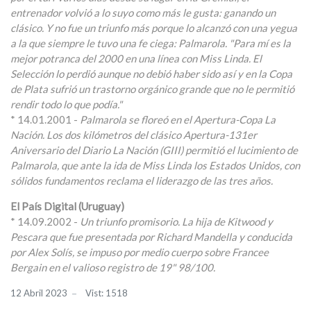
entrenador volvió a lo suyo como más le gusta: ganando un
clásico. Y no fue un triunfo más porque lo alcanzó con una yegua
a la que siempre le tuvo una fe ciega: Palmarola. "Para mí es la
mejor potranca del 2000 en una línea con Miss Linda. El
Selección lo perdió aunque no debió haber sido así y en la Copa
de Plata sufrió un trastorno orgánico grande que no le permitió
rendir todo lo que podía."
* 14.01.2001 -
Palmarola se floreó en el Apertura-Copa La
Nación. Los dos kilómetros del clásico Apertura-131er
Aniversario del Diario La Nación (GIII) permitió el lucimiento de
Palmarola, que ante la ida de Miss Linda los Estados Unidos, con
sólidos fundamentos reclama el liderazgo de las tres años.
El País Digital (Uruguay)
* 14.09.2002 -
Un triunfo promisorio. La hija de Kitwood y
Pescara que fue presentada por Richard Mandella y conducida
por Alex Solís, se impuso por medio cuerpo sobre Francee
Bergain en el valioso registro de 19" 98/100.
12 Abril 2023
Vist: 1518