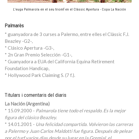
L'euga Palmarola en el seu triomf en el Clàssic Apertura - Copa La Nación
Palmarès
* guanyadora de 3 curses a Palermo, entre elles el Clàssic F.J.
Beazley -G2-,
* Clásico Apertura -G3-,
* 2n Gran Premio Selección -G1-,
* Guanyadora a EUA del California Equina Retirement
Foundation Handicap,
* Hollywood Park Claiming S. (7 f.).
Titulars i comentaris del diaris
La Nación (Argentina)
* 15.09.2000 -
Palmarola tiene todo el respaldo. Es la mejor
figura del clásico Beazley.
* 14.01.2001 -
Una felicidad compartida. Volvieron las carreras
a Palermo y Juan Carlos Maldotti fue figura. Después de pelear
por el turf varios días desde su lugar en la Gremial, el